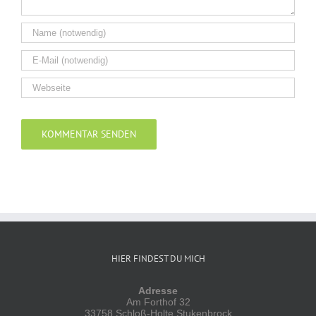
Alternative:
HIER FINDEST DU MICH
Adresse
Am Forthof 32
33758 Schloß-Holte Stukenbrock