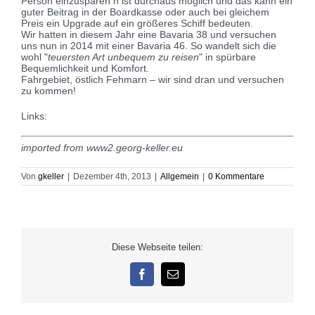
Person einzusparen n ist durchaus möglich und das kann ein
guter Beitrag in der Boardkasse oder auch bei gleichem
Preis ein Upgrade auf ein größeres Schiff bedeuten.
Wir hatten in diesem Jahr eine Bavaria 38 und versuchen
uns nun in 2014 mit einer Bavaria 46. So wandelt sich die
wohl "
teuersten Art unbequem zu reisen
" in spürbare
Bequemlichkeit und Komfort.
Fahrgebiet, östlich Fehmarn – wir sind dran und versuchen
zu kommen!
Links:
imported from www2.georg-keller.eu
Von
gkeller
|
Dezember 4th, 2013
|
Allgemein
|
0 Kommentare
Diese Webseite teilen:
Facebook
E-
Mail