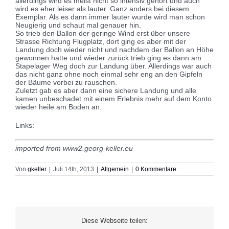
allerdings wird es meist nicht so intensiv gehört und auch
wird es eher leiser als lauter. Ganz anders bei diesem
Exemplar. Als es dann immer lauter wurde wird man schon
Neugierig und schaut mal genauer hin.
So trieb den Ballon der geringe Wind erst über unsere
Strasse Richtung Flugplatz, dort ging es aber mit der
Landung doch wieder nicht und nachdem der Ballon an Höhe
gewonnen hatte und wieder zurück trieb ging es dann am
Stapelager Weg doch zur Landung über. Allerdings war auch
das nicht ganz ohne noch einmal sehr eng an den Gipfeln
der Bäume vorbei zu rauschen.
Zuletzt gab es aber dann eine sichere Landung und alle
kamen unbeschadet mit einem Erlebnis mehr auf dem Konto
wieder heile am Boden an.
Links:
imported from www2.georg-keller.eu
Von
gkeller
|
Juli 14th, 2013
|
Allgemein
|
0 Kommentare
Diese Webseite teilen: