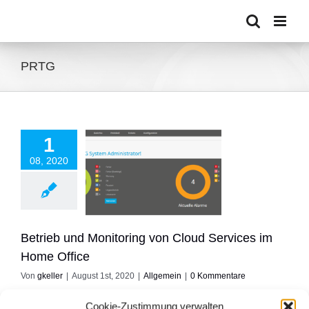
Zum
Inhalt
springen
PRTG
1
08, 2020
und Monitoring von
ervices im Home
Office
Allgemein
Betrieb und Monitoring von Cloud Services im
Home Office
Von
gkeller
|
August 1st, 2020
|
Allgemein
|
0 Kommentare
Hier mal ein paar Gedanken zum Thema IT Infrastruktur im
Cookie-Zustimmung verwalten