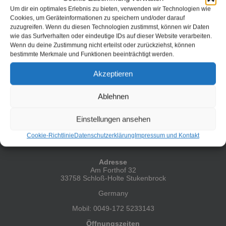
Home Office. Wie doch die Zeit vergeht und was sich so
Um dir ein optimales Erlebnis zu bieten, verwenden wir Technologien wie
geändert hat. Den Überblick behalten und mitbekommen
Cookies, um Geräteinformationen zu speichern und/oder darauf
wenn etwas nicht so läuft wie es soll - das ist das Ziel. Doch
ein paar Schritte zurück. Vor vielen Jahren hatte [...]
zuzugreifen. Wenn du diesen Technologien zustimmst, können wir Daten
wie das Surfverhalten oder eindeutige IDs auf dieser Website verarbeiten.
Wenn du deine Zustimmung nicht erteilst oder zurückziehst, können
Weiterlesen
bestimmte Merkmale und Funktionen beeinträchtigt werden.
Akzeptieren
Ablehnen
Einstellungen ansehen
Cookie-Richtlinie
Datenschutzerklärung
Impressum und Kontakt
HIER FINDEST DU MICH
Adresse
Am Forthof 32
33758 Schloß-Holte Stukenbrock
Germany
Mobil: 0049-172 5233143
Öffnungszeiten