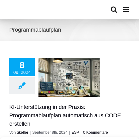
Zum
Inhalt
springen
Programmablaufplan
8
rstützung in der
09, 2024
Praxis:
ammablaufplan
tisch aus CODE
erstellen
ESP
KI-Unterstützung in der Praxis:
Programmablaufplan automatisch aus CODE
erstellen
Von
gkeller
|
September 8th, 2024
|
ESP
|
0 Kommentare