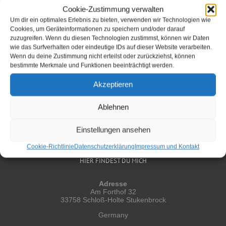
Ich kann mich an Zeiten erinnern, wo man erst einen
Cookie-Zustimmung verwalten
Programm Ablaufplan erstellt hat bevor man angefangen hat
Um dir ein optimales Erlebnis zu bieten, verwenden wir Technologien wie
ein Programm zu schreiben. Irgendwie erwische ich mich
Cookies, um Geräteinformationen zu speichern und/oder darauf
auch dabei, dieses ist oftmals andersrum und der
zuzugreifen. Wenn du diesen Technologien zustimmst, können wir Daten
Programmablaufplan wird gar nicht mehr erstellt. Das ist ein
wie das Surfverhalten oder eindeutige IDs auf dieser Website verarbeiten.
leidiger Punkt der Dokumentation, welcher dann auch [...]
Wenn du deine Zustimmung nicht erteilst oder zurückziehst, können
bestimmte Merkmale und Funktionen beeinträchtigt werden.
Weiterlesen
Akzeptieren
Ablehnen
Einstellungen ansehen
Cookie-Richtlinie
Datenschutzerklärung
Impressum und Kontakt
HIER FINDEST DU MICH
Adresse
Am Forthof 32
33758 Schloß-Holte Stukenbrock
Germany