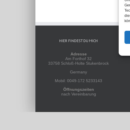
Um 
Ger
Tec
die
kön
HIER FINDEST DU MICH
Adresse
Am Forthof 32
33758 Schloß-Holte Stukenbrock
Germany
Mobil: 0049-172 5233143
Öffnungszeiten
nach Vereinbarung