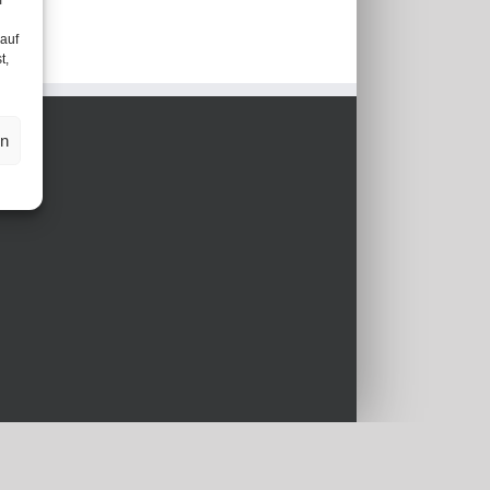
m
 auf
t,
en