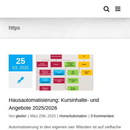
Zum
Inhalt
springen
https
25
03, 2025
utomatisierung:
lte- und Angebote
2025/2026
eAutomation
Hausautomatisierung: Kursinhalte- und
Angebote 2025/2026
Von
gkeller
|
März 25th, 2025
|
HomeAutomation
|
0 Kommentare
Automatisierung in den eigenen vier Wänden ist auf vielfache