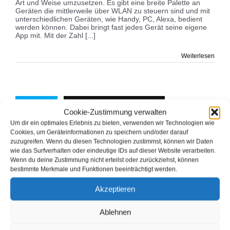
Art und Weise umzusetzen. Es gibt eine breite Palette an
Geräten die mittlerweile über WLAN zu steuern sind und mit
unterschiedlichen Geräten, wie Handy, PC, Alexa, bedient
werden können. Dabei bringt fast jedes Gerät seine eigene
App mit. Mit der Zahl [...]
Weiterlesen
27
Cookie-Zustimmung verwalten
03, 2018
Um dir ein optimales Erlebnis zu bieten, verwenden wir Technologien wie
Cookies, um Geräteinformationen zu speichern und/oder darauf
llung auf https
zuzugreifen. Wenn du diesen Technologien zustimmst, können wir Daten
Allgemein
wie das Surfverhalten oder eindeutige IDs auf dieser Website verarbeiten.
Wenn du deine Zustimmung nicht erteilst oder zurückziehst, können
bestimmte Merkmale und Funktionen beeinträchtigt werden.
Umstellung auf https
Akzeptieren
Von
gkeller
|
März 27th, 2018
|
Allgemein
|
0 Kommentare
Ablehnen
Die Umstellung einer Seite auf https, ein gesichertes
Datenprotokoll welches nicht ohne weiteres ausgespäht