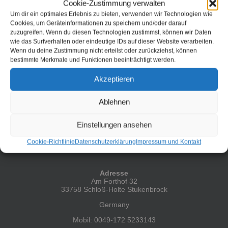
Cookie-Zustimmung verwalten
Motivation besorgt. Wer heute eine PV Anlage installieren
möchte ist in der Regel auf einen Partner für Installation und
Um dir ein optimales Erlebnis zu bieten, verwenden wir Technologien wie
Inbetriebnahme angewiesen. [...]
Cookies, um Geräteinformationen zu speichern und/oder darauf
zuzugreifen. Wenn du diesen Technologien zustimmst, können wir Daten
wie das Surfverhalten oder eindeutige IDs auf dieser Website verarbeiten.
Weiterlesen
Wenn du deine Zustimmung nicht erteilst oder zurückziehst, können
bestimmte Merkmale und Funktionen beeinträchtigt werden.
Akzeptieren
Zurück
1
2
Ablehnen
Einstellungen ansehen
Cookie-Richtlinie
Datenschutzerklärung
Impressum und Kontakt
HIER FINDEST DU MICH
Adresse
Am Forthof 32
33758 Schloß-Holte Stukenbrock
Germany
Mobil: 0049-172 5233143