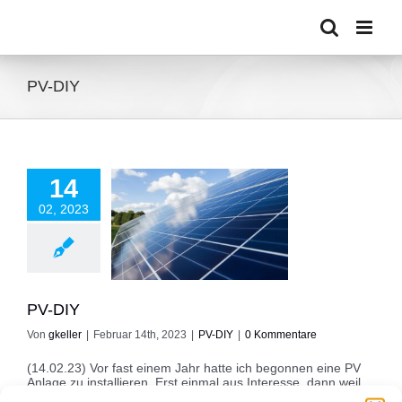
Zum
Inhalt
springen
PV-DIY
14
02, 2023
PV-DIY
PV-DIY
PV-DIY
Von
gkeller
|
Februar 14th, 2023
|
PV-DIY
|
0 Kommentare
(14.02.23) Vor fast einem Jahr hatte ich begonnen eine PV
Anlage zu installieren. Erst einmal aus Interesse, dann weil
es Spaß machte und die Energiekriese hat den Rest an