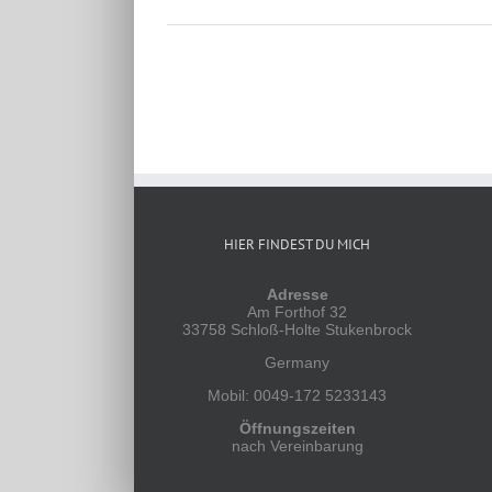
HIER FINDEST DU MICH
Adresse
Am Forthof 32
33758 Schloß-Holte Stukenbrock
Germany
Mobil: 0049-172 5233143
Öffnungszeiten
nach Vereinbarung