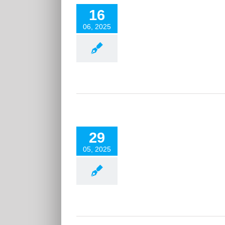
sel Juist 2025 mit e-Bike und Bahn
16
Reisen 2025
06, 2025
Kreta im Mai 2025: #5
29
Reisen 2025
05, 2025