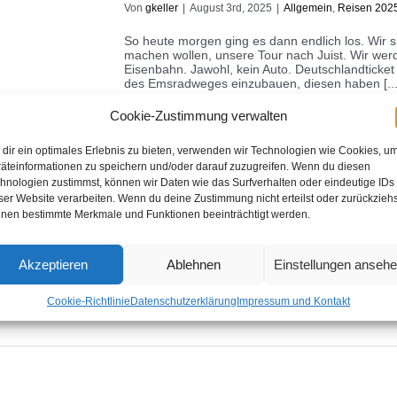
Von
gkeller
|
August 3rd, 2025
|
Allgemein
,
Reisen 202
So heute morgen ging es dann endlich los. Wir s
machen wollen, unsere Tour nach Juist. Wir wer
Eisenbahn. Jawohl, kein Auto. Deutschlandticket i
des Emsradweges einzubauen, diesen haben [...
Cookie-Zustimmung verwalten
dir ein optimales Erlebnis zu bieten, verwenden wir Technologien wie Cookies, u
äteinformationen zu speichern und/oder darauf zuzugreifen. Wenn du diesen
hnologien zustimmst, können wir Daten wie das Surfverhalten oder eindeutige IDs
Tagestrip Hengelo | Enschede
ser Website verarbeiten. Wenn du deine Zustimmung nicht erteilst oder zurückziehs
nen bestimmte Merkmale und Funktionen beeinträchtigt werden.
Von
gkeller
|
Juni 21st, 2025
|
Reisen 2025
|
0 Kommen
Tagesausflug in das Nachbarland Niederlande De
Akzeptieren
Ablehnen
Einstellungen anseh
Nachbarland Holland zu fahren und dort den Mar
kann bei schönem Wetter zwei Fliegen mit eine
fotografisch genutzt werden für das Thema "Street
Cookie-Richtlinie
Datenschutzerklärung
Impressum und Kontakt