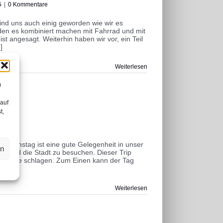
5
|
0 Kommentare
ind uns auch einig geworden wie wir es
den es kombiniert machen mit Fahrrad und mit
st angesagt. Weiterhin haben wir vor, ein Teil
]
Weiterlesen
m
 auf
t,
tare
r Samstag ist eine gute Gelegenheit in unser
en
kt und die Stadt zu besuchen. Dieser Trip
r Klappe schlagen. Zum Einen kann der Tag
 [...]
Weiterlesen