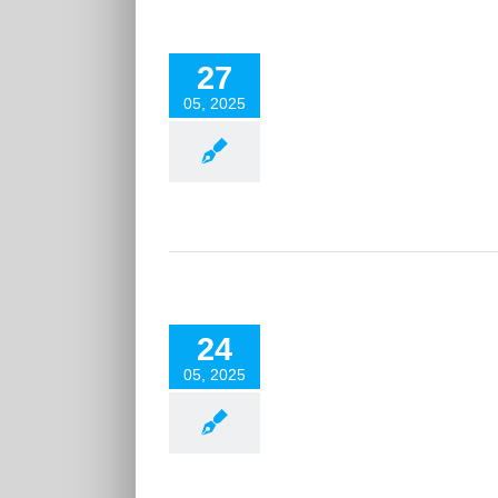
Kreta im Mai 2025: #4
27
Reisen 2025
05, 2025
Kreta im Mai 2025: #3
24
Reisen 2025
05, 2025