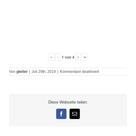
«
‹
›
»
1
von
4
für
Von
gkeller
|
Juli 29th, 2019
|
Kommentare deaktiviert
sunset
Diese Webseite teilen:
Facebook
E-
Mail