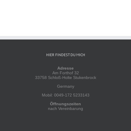
HIER FINDEST DU MICH
Adresse
Am Forthof 32
33758 Schloß-Holte Stukenbrock
Germany
Mobil: 0049-172 5233143
Öffnungszeiten
nach Vereinbarung