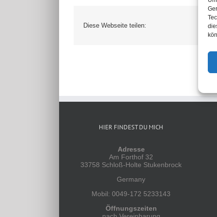
Um 
Ger
Tec
Diese Webseite teilen:
die
kön
HIER FINDEST DU MICH
Adresse
Am Forthof 32
33758 Schloß-Holte Stukenbrock
Germany
Mobil: 0049-172 5233143
Öffnungszeiten
nach Vereinbarung